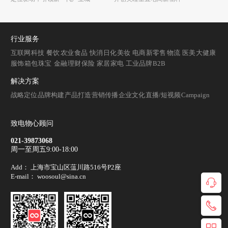
行业服务
互联网
科技
餐饮
农业
食品
快消
日化
美妆
电商
新零售
物流
医美
大健康
服饰
箱包
珠宝
金融
理财
保险
家居
家电
工业品牌
B2B
解决方案
战略定位
品牌构建
产品打造
营销传播
企业文化
直播/短视频
Campaign
致电物心顾问
021-39873068
周一至周五9:00-18:00
Add： 上海市宝山区蕰川路516号P2座
E-mail： woosoul@sina.cn