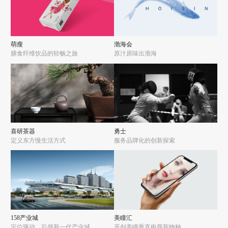
萌瘦
渤海会
膳食纤维饮品的轻畅之旅
原汁原味出渤海
喜研茶器
勇士
定义东方慢生活方式
服务品牌化的创新探索
158产业城
美瞳汇
定位驱动，引领新一代产业城
开创美瞳垂直电商新物种