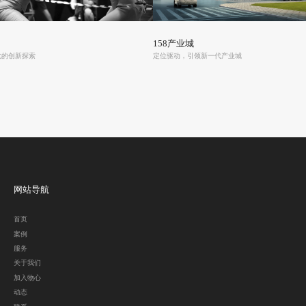
158产业城
化的创新探索
定位驱动，引领新一代产业城
网站导航
首页
案例
服务
关于我们
加入物心
动态