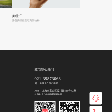
美瞳汇
开创美瞳垂直电商新物种
致电物心顾问
021-39873068
周一至周五9:00-18:00
Add： 上海市宝山区蕰川路516号P2座
E-mail： woosoul@sina.cn