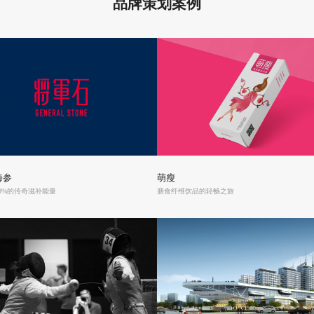
品牌策划案例
海参
萌瘦
9%的传奇滋补能量
膳食纤维饮品的轻畅之旅