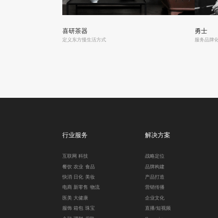
喜研茶器
勇士
定义东方慢生活方式
服务品牌
行业服务
解决方案
互联网
科技
战略定位
餐饮
农业
食品
品牌构建
快消
日化
美妆
产品打造
电商
新零售
物流
营销传播
医美
大健康
企业文化
服饰
箱包
珠宝
直播/短视频