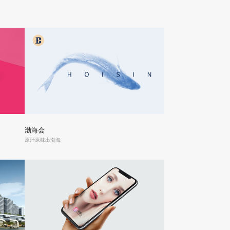
渤海会
原汁原味出渤海