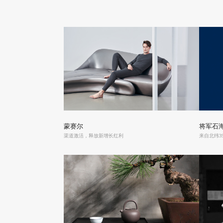
蒙赛尔
将军石
渠道激活，释放新增长红利
来自北纬3